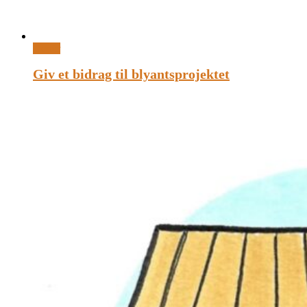
Donér
Giv et bidrag til blyantsprojektet