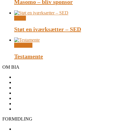
Masomo – bliv sponsor
Donér
Støt en iværksætter – SED
Læs mere
Testamente
OM BIA
Generalforsamling
Mission, vision og værdier
Bestyrelse
Samarbejdspartnere
Årsrapporter, vedtægter mm.
Handelsbetingelser
FAQ
FORMIDLING
Studieture