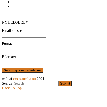
Foredragsholdere
Foldere og plakater mv.
STØT OS
NYHEDSBREV
Emailadresse
Fornavn
Efternavn
web af
cross-media.nu
2021
Search
Submit
Back To Top