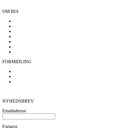
OM BIA
Generalforsamling
Mission, vision og værdier
Bestyrelse
Samarbejdspartnere
Årsrapporter, vedtægter mm.
Handelsbetingelser
FAQ
FORMIDLING
Studieture
Foredragsholdere
Foldere og plakater mv.
STØT OS
NYHEDSBREV
Emailadresse
Fornavn