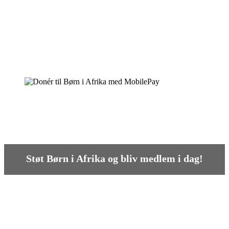
Støt Børn i Afrika og bliv medlem i dag!
Læs mere her