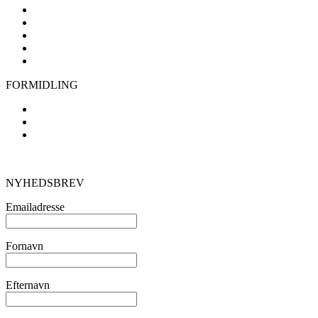
Bestyrelse
Samarbejdspartnere
Årsrapporter, vedtægter mm.
Handelsbetingelser
FAQ
FORMIDLING
Studieture
Foredragsholdere
Foldere og plakater mv.
STØT OS
NYHEDSBREV
Emailadresse
Fornavn
Efternavn