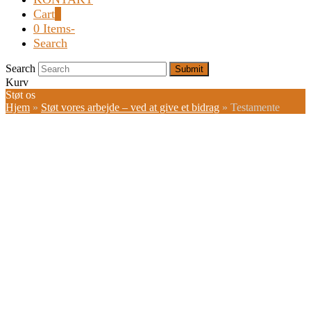
Cart
0
0 Items
-
Search
Search
Submit
Kurv
Støt os
Hjem
»
Støt vores arbejde – ved at give et bidrag
»
Testamente